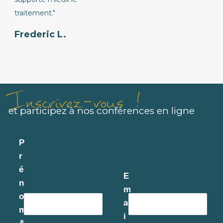
traitement."
Frederic L.
Inscrivez-vous !
et participez à nos conférences en ligne
P
r
é
E
n
m
o
a
m
i