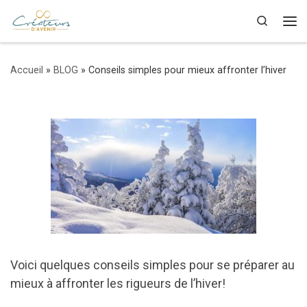
Skip to content
Search
Me
Accueil
»
BLOG
»
Conseils simples pour mieux affronter l’hiver
Voici quelques conseils simples pour se préparer au
mieux à affronter les rigueurs de l’hiver!